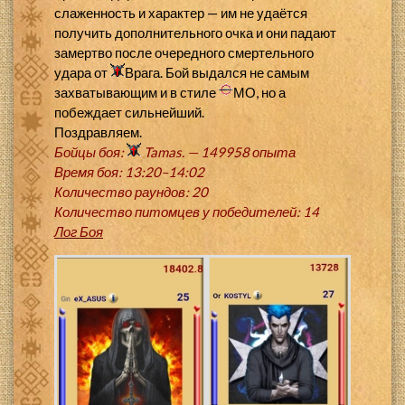
слаженность и характер — им не удаётся
получить дополнительного очка и они падают
замертво после очередного смертельного
удара от
Врага. Бой выдался не самым
захватывающим и в стиле
МО, но а
побеждает сильнейший.
Поздравляем.
Бойцы боя:
Tamas. — 149958 опыта
Время боя: 13:20–14:02
Количество раундов: 20
Количество питомцев у победителей: 14
Лог Боя