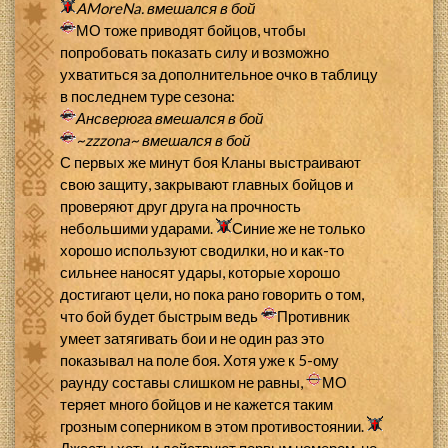
AMoreNa.
вмешался в бой
МО тоже приводят бойцов, чтобы
попробовать показать силу и возможно
ухватиться за дополнительное очко в таблицу
в последнем туре сезона:
Ансверюга
вмешался в бой
~zzzona~
вмешался в бой
С первых же минут боя Кланы выстраивают
свою защиту, закрывают главных бойцов и
проверяют друг друга на прочность
небольшими ударами.
Синие же не только
хорошо используют сводилки, но и как-то
сильнее наносят удары, которые хорошо
достигают цели, но пока рано говорить о том,
что бой будет быстрым ведь
Противник
умеет затягивать бои и не один раз это
показывал на поле боя. Хотя уже к 5-ому
раунду составы слишком не равны,
МО
теряет много бойцов и не кажется таким
грозным соперником в этом противостоянии.