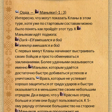
Орда —
Маньяки (-1 : 3)
Интересно, что могут показать Кланы в этом
туре, хотя уже по стартовым составам можно
было понять как пройдёт этот тур. К
Маньякам идёт подмога:
Dark~Elf
вмешался в бой
электр
вмешался в бой
С первых минут Кланы начинают выстраивать
своих бойцов и просто обмениваться
заклинаниями. Более удачными оказываются
именно
Маньяки, которым удаётся
достаточно быстро добиваться успехов и
уничтожать
Врага, которые не успевает
хорошо защититься от града ударов и быстро
оказывается в меньшинстве своим небольшим
отрядом. Да и видно, что у
Красных отряд
больше и этим они будут пользоваться. К 5-
ому раунду отличное большинство на стороне
Маньяков, которые продолжают не