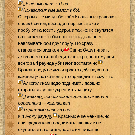
glebic
вмешался в бой
Алкаголлик
вмешался в бой
С первых же минут боя оба Клана выстраивают
своих бойцов, проводят первые атаки и
пробуют наносить удары, а так же не скупятся
на свитки хп, чтобы простоять дольше и
навязывать бой друг другу. Но сразу
становится видно, что
Синие будут играть
активно и хотят победить быстро, поэтому они
всего за 4 раунда убивают достаточно
Врагов, сводят с ума и просто действуют на
каждом участке поля, что приводит к тому, что
Алкоголикам надо поднимать павших,
стараться лучше укреплять защиту:
_Галахар_
использовал свиток
Оживить
соратника — чемпионат
Triplex
вмешался в бой
К 12-ому раунду
Красных ещё меньше, но
они продолжают поднимать павших и не
скупиться на свитки, но это им ни как не