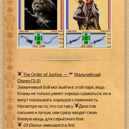
The Order of Justice —
Мальтийский
Орден (3-0)
Заманчивый бой мог выйти в этой паре, ведь
Кланы не только умеют хорошо сражаться, но и
могут показывать хорошую слаженность.
Несмотря на то, что состав у
Джастов
сильнее и лучше, они сразу вводят свою
боевую мощь для серьёзного боя:
-Ol Donna-
вмешался в бой