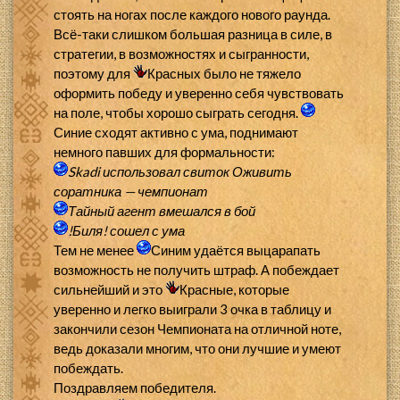
стоять на ногах после каждого нового раунда.
Всё-таки слишком большая разница в силе, в
стратегии, в возможностях и сыгранности,
поэтому для
Красных было не тяжело
оформить победу и уверенно себя чувствовать
на поле, чтобы хорошо сыграть сегодня.
Синие сходят активно с ума, поднимают
немного павших для формальности:
Skadi
использовал свиток
Оживить
соратника — чемпионат
Тайный агент
вмешался в бой
!Биля!
сошел с ума
Тем не менее
Синим удаётся выцарапать
возможность не получить штраф. А побеждает
сильнейший и это
Красные, которые
уверенно и легко выиграли 3 очка в таблицу и
закончили сезон Чемпионата на отличной ноте,
ведь доказали многим, что они лучшие и умеют
побеждать.
Поздравляем победителя.