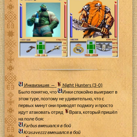
Инквизиция —
Night Hunters (3-0)
Было понятно, что
Инки спокойно выиграют в
этом туре, поэтому не удивительно, что с
первых минут они приводят подмогу и просто
идут атаковать отряд
Врага, который пришёл
на поле боя:
Farbus
вмешался в бой
Krasavezzz
вмешался в бой