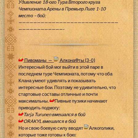
Удивление 18-ого Тура Второго круга
Чемпионата Арены в Премьер Лиге 1-10
место – бой:
———————————————————————————
————————————-
Пивоманы —
АлконаФты (3-0)
Интересный бой мог выйти в этой паре в
последнем туре Чемпионата, потому что оба
Клана умеют удивлять и показывать
интересные бои. Поэтому не удивительно, что
стартовые составы отличные и почти
максимальны.
Пивные пузики начинают
приводить подмогу:
Tarja Turunen
вмешался в бой
ORAKYL
вмешался в бой
Но и свою боевую силу вводят
Алкоголики,
которые тоже готовы к бою: