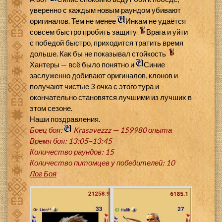
уверенно с каждым новым раундом убивают
оригиналов. Тем не менее
Инкам не удаётся
совсем быстро пробить защиту
Врага и уйти
с победой быстро, приходится тратить время
дольше. Как бы не показывал стойкость
Хантеры — всё было понятно и
Синие
заслуженно добивают оригиналов, клонов и
получают чистые 3 очка с этого тура и
окончательно становятся лучшими из лучших в
этом сезоне.
Наши поздравления.
Боец боя:
Krasavezzz — 159980 опыта
Время боя: 13:05–13:45
Количество раундов: 15
Количество питомцев у победителей: 10
Лог Боя