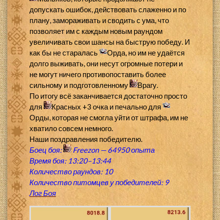
допускать ошибок, действовать слаженно и по
плану, замораживать и сводить с ума, что
позволяет им с каждым новым раундом
увеличивать свои шансы на быструю победу. И
как бы не старалась
Орда, но им не удаётся
долго выживать, они несут огромные потери и
не могут ничего противопоставить более
сильному и подготовленному
Врагу.
По итогу всё заканчивается достаточно просто
для
Красных +3 очка и печально для
Орды, которая не смогла уйти от штрафа, им не
хватило совсем немного.
Наши поздравления победителю.
Боец боя:
Freezon
—
64950 опыта
Время боя: 13:20–13:44
Количество раундов: 10
Количество питомцев у победителей: 9
Лог Боя