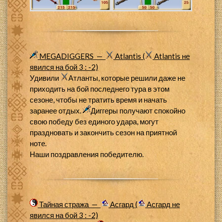
MEGADIGGERS —
Atlantis (
Atlantis не
явился на бой 3 : -2)
Удивили
Атланты, которые решили даже не
приходить на бой последнего тура в этом
сезоне, чтобы не тратить время и начать
заранее отдых.
Диггеры получают спокойно
свою победу без единого удара, могут
праздновать и закончить сезон на приятной
ноте.
Наши поздравления победителю.
Тайная стража —
Асгард (
Асгард не
явился на бой 3 : -2)