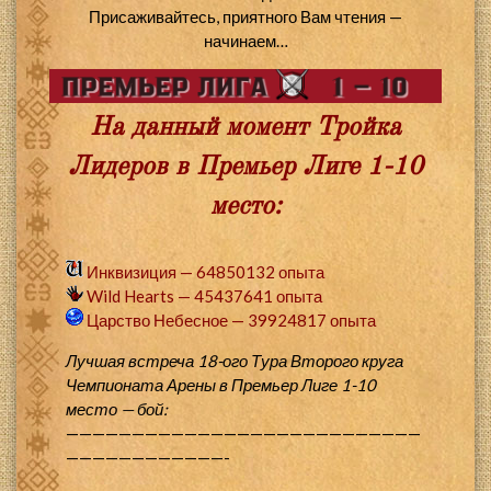
Присаживайтесь, приятного Вам чтения —
начинаем…
На данный момент Тройка
Лидеров в Премьер Лиге 1-10
место:
Инквизиция — 64850132 опыта
Wild Hearts — 45437641 опыта
Царство Небесное — 39924817 опыта
Лучшая встреча 18-ого Тура Второго круга
Чемпионата Арены в Премьер Лиге 1-10
место — бой:
———————————————————————————
————————————-