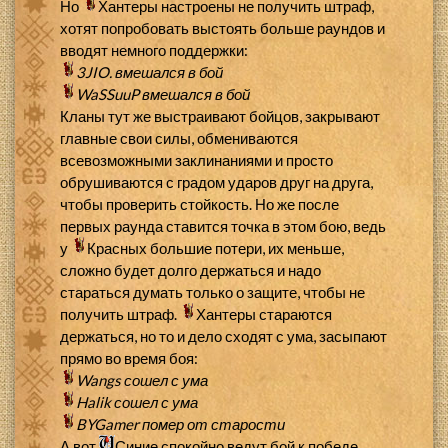
Но
Хантеры настроены не получить штраф,
хотят попробовать выстоять больше раундов и
вводят немного поддержки:
3JIO.
вмешался в бой
WaSSuuP
вмешался в бой
Кланы тут же выстраивают бойцов, закрывают
главные свои силы, обмениваются
всевозможными заклинаниями и просто
обрушиваются с градом ударов друг на друга,
чтобы проверить стойкость. Но же после
первых раунда ставится точка в этом бою, ведь
у
Красных большие потери, их меньше,
сложно будет долго держаться и надо
стараться думать только о защите, чтобы не
получить штраф.
Хантеры стараются
держаться, но то и дело сходят с ума, засыпают
прямо во время боя:
Wangs
сошел с ума
Halik
сошел с ума
BYGamer
помер от старости
А вот
Синие спокойно ведут бой к победе,