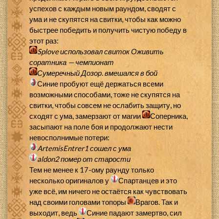
успехов с каждым новым раундом, сводят с
ума и не скупятся на свитки, чтобы как можно
быстрее победить и получить чистую победу в
этот раз:
Splove
использовал свиток
Оживить
соратника — чемпионат
Сумеречный Дозор.
вмешался в бой
Синие пробуют ещё держаться всеми
возможными способами, тоже не скупятся на
свитки, чтобы совсем не ослабить защиту, но
сходят с ума, замерзают от магии
Соперника,
засыпают на поле боя и продолжают нести
невосполнимые потери:
ArtemisEntrer1
сошел с ума
aldon2
помер от старости
Тем не менее к 17-ому раунду только
несколько оригиналов у
Спартанцев и это
уже всё, им ничего не остаётся как чувствовать
над своими головами топоры
Врагов. Так и
выходит, ведь
Синие падают замертво, сил