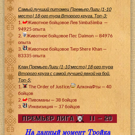
Самый лучший питомец Премьер Лиги (1-10
место) 18-ого тура Второго круга. Топ-3:
1.
Животное бойцовое Лев SimbaSimba
—
94925 опыта
2.
Животное бойцовое Пес Daimon — 84976
опыта
3.
Животное бойцовое Тигр Shere Khan —
83335 опыта
Клан Премьер Лиги (1-10 место) 18-ого тура
Второго круга с самой лучшей явкой на бой.
Топ-5:
1.
The Order of Justice/
АлконаФты — 40
бойцов
2.
Пивоманы — 38 бойцов
3.
Инквизиция — 37 бойцов
На данный момент Тройка