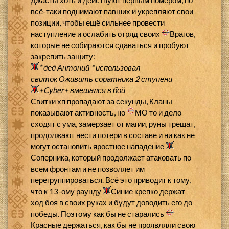
Джасты хоть и действуют первым номером, но
всё-таки поднимают павших и укрепляют свои
позиции, чтобы ещё сильнее провести
наступление и ослабить отряд своих
Врагов,
которые не собираются сдаваться и пробуют
закрепить защиту:
* дед Антоний *
использовал
свиток
Оживить соратника 2 ступени
+Cyber+
вмешался в бой
Свитки хп пропадают за секунды, Кланы
показывают активность, но
МО то и дело
сходят с ума, замерзает от магии, руны трещат,
продолжают нести потери в составе и ни как не
могут остановить яростное нападение
Соперника, который продолжает атаковать по
всем фронтам и не позволяет им
перегруппироваться. Всё это приводит к тому,
что к 13-ому раунду
Синие крепко держат
ход боя в своих руках и будут доводить его до
победы. Поэтому как бы не старались
Красные держаться, как бы не проявляли свою