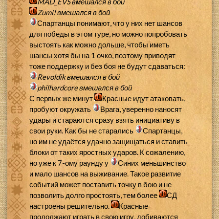
MAD_EVS
вмешался в бой
Zumi!
вмешался в бой
Спартанцы понимают, что у них нет шансов
для победы в этом туре, но можно попробовать
выстоять как можно дольше, чтобы иметь
шансы хотя бы на 1 очко, поэтому приводят
тоже поддержку и без боя не будут сдаваться:
Revoldik
вмешался в бой
philhardcore
вмешался в бой
С первых же минут
Красные идут атаковать,
пробуют окружать
Врага, уверенно наносят
удары и стараются сразу взять инициативу в
свои руки. Как бы не старались
Спартанцы,
но им не удаётся удачно защищаться и ставить
блоки от таких яростных ударов. К сожалению,
но уже к 7-ому раунду у
Синих меньшинство
и мало шансов на выживание. Такое развитие
событий может поставить точку в бою и не
позволить долго простоять, тем более
СД
настроены решительно.
Красные
продолжают играть в свою игру, добиваются