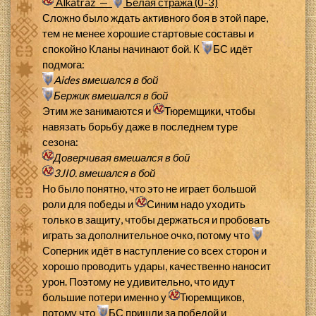
Alkatraz —
Белая стража (0-3)
Сложно было ждать активного боя в этой паре,
тем не менее хорошие стартовые составы и
спокойно Кланы начинают бой. К
БС идёт
подмога:
Aides
вмешался в бой
Бержик
вмешался в бой
Этим же занимаются и
Тюремщики, чтобы
навязать борьбу даже в последнем туре
сезона:
Доверчивая
вмешался в бой
3JI0.
вмешался в бой
Но было понятно, что это не играет большой
роли для победы и
Синим надо уходить
только в защиту, чтобы держаться и пробовать
играть за дополнительное очко, потому что
Соперник идёт в наступление со всех сторон и
хорошо проводить удары, качественно наносит
урон. Поэтому не удивительно, что идут
большие потери именно у
Тюремщиков,
потому что
БС пришли за победой и