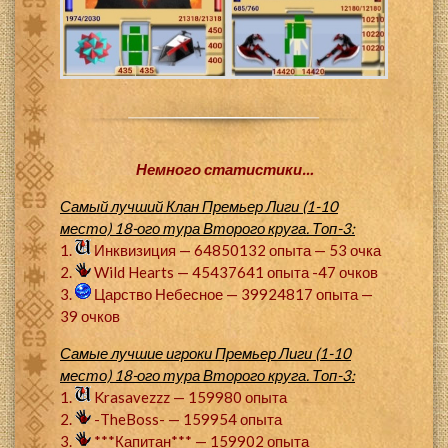
Немного статистики…
Самый лучший Клан Премьер Лиги (1-10
место) 18-ого тура Второго круга. Топ-3:
1.
Инквизиция — 64850132 опыта — 53 очка
2.
Wild Hearts — 45437641 опыта -47 очков
3.
Царство Небесное — 39924817 опыта —
39 очков
Самые лучшие игроки Премьер Лиги (1-10
место) 18-ого тура Второго круга. Топ-3:
1.
Krasavezzz — 159980 опыта
2.
-TheBoss-
— 159954 опыта
3.
***Капитан*** — 159902 опыта