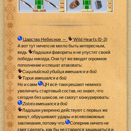
Царство Небесное —
Wild Hearts (0-3)
А вот тут ничего не могло быть интересным,
ведь
Ладошки фавориты и не упустят своей
победы никогда. Они тут же вводят огромное
пополнение и спешат атаковать:
Сицилийский убийца
вмешался в бой
Торик
вмешался в бой
Но и сами
ЦН всё-таки решают немного
увеличить стартовый состав, но знают, что
сегодня без шансов, не смогут конкурировать:
Zoloto
вмешался в бой
Ладошки уверенно действуют с первых же
минут, обрушивают удары и всевозможные
заклинания, потому что
Соперник ничего не
смог сделать, как бы не старался защищаться и