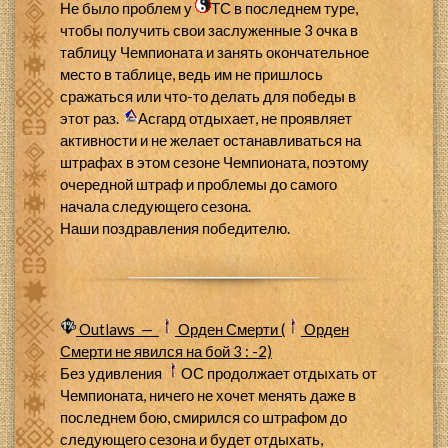
Не было проблем у
ТС в последнем туре,
чтобы получить свои заслуженные 3 очка в
таблицу Чемпионата и занять окончательное
место в таблице, ведь им не пришлось
сражаться или что-то делать для победы в
этот раз.
Асгард отдыхает, не проявляет
активности и не желает останавливаться на
штрафах в этом сезоне Чемпионата, поэтому
очередной штраф и проблемы до самого
начала следующего сезона.
Наши поздравления победителю.
Outlaws —
Орден Смерти (
Орден
Смерти не явился на бой 3 : -2)
Без удивления
ОС продолжает отдыхать от
Чемпионата, ничего не хочет менять даже в
последнем бою, смирился со штрафом до
следующего сезона и будет отдыхать,