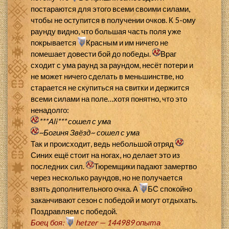
постараются для этого всеми своими силами,
чтобы не оступится в получении очков. К 5-ому
раунду видно, что большая часть поля уже
покрывается
Красным и им ничего не
помешает довести бой до победы.
Враг
сходит с ума раунд за раундом, несёт потери и
не может ничего сделать в меньшинстве, но
старается не скупиться на свитки и держится
всеми силами на поле…хотя понятно, что это
ненадолго:
***Ali***
сошел с ума
~Богиня Звёзд~
сошел с ума
Так и происходит, ведь небольшой отряд
Синих ещё стоит на ногах, но делает это из
последних сил.
Тюремщики падают замертво
через несколько раундов, но не получается
взять дополнительного очка. А
БС спокойно
заканчивают сезон с победой и могут отдыхать.
Поздравляем с победой.
Боец боя:
hetzer — 144989 опыта