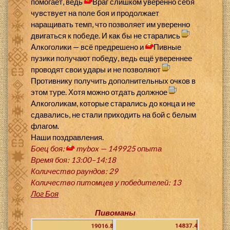
помогает, ведь
Враг слишком уверенно себя
чувствует на поле боя и продолжает
наращивать темп, что позволяет им уверенно
двигаться к победе. И как бы не старались
Алкоголики — всё предрешено и
Пивные
пузики получают победу, ведь ещё увереннее
проводят свои удары и не позволяют
Противнику получить дополнительных очков в
этом туре. Хотя можно отдать должное
Алкоголикам, которые старались до конца и не
сдавались, не стали приходить на бой с белым
флагом.
Наши поздравления.
Боец боя:
mybox — 149925 опыта
Время боя: 13:00–14:18
Количество раундов: 29
Количество питомцев у победителей: 13
Лог Боя
Пивоманы