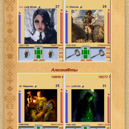
АлконаФты