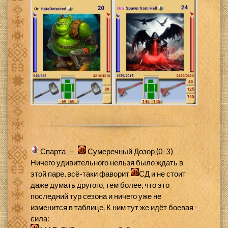
Спарта —
Сумеречный Дозор (0-3)
Ничего удивительного нельзя было ждать в
этой паре, всё-таки фаворит
СД и не стоит
даже думать другого, тем более, что это
последний тур сезона и ничего уже не
изменится в таблице. К ним тут же идёт боевая
сила: