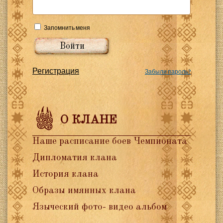
Запомнить меня
Регистрация
Забыли пароль?
О КЛАНЕ
Наше расписание боев Чемпионата
Дипломатия клана
История клана
Образы имянных клана
Языческий фото- видео альбом