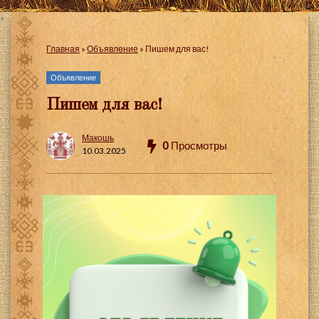
Главная
»
Объявление
»
Пишем для вас!
Объявление
Пишем для вас!
Макошь
0
Просмотры
10.03.2025