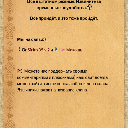
Все в штатном режиме. Извините за
временные неудобства.
Все пройдёт, и это тоже пройдёт.
Мы на связи:)
Or
Sirius35 v.2
и
Hm
Макошь
P.S. Можете нас поддержать своими
комментариями и плюсиками) наш сайт всегда
можно найти в инфе перса любого члена клана
Язычники, нажав на название клана.