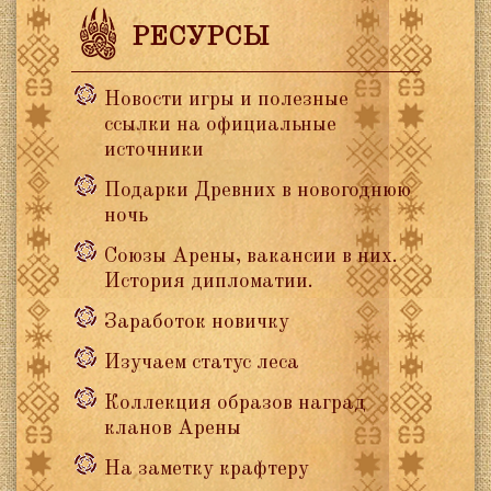
РЕСУРСЫ
Новости игры и полезные
ссылки на официальные
источники
Подарки Древних в новогоднюю
ночь
Союзы Арены, вакансии в них.
История дипломатии.
Заработок новичку
Изучаем статус леса
Коллекция образов наград
кланов Арены
На заметку крафтеру