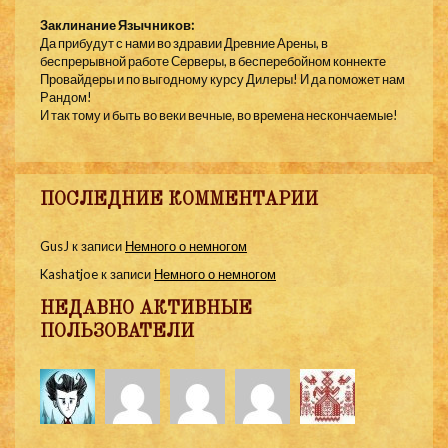
Заклинание Язычников:
Да прибудут с нами во здравии Древние Арены, в
беспрерывной работе Серверы, в бесперебойном коннекте
Провайдеры и по выгодному курсу Дилеры! И да поможет нам
Рандом!
И так тому и быть во веки вечные, во времена нескончаемые!
ПОСЛЕДНИЕ КОММЕНТАРИИ
GusJ
к записи
Немного о немногом
Kashatjoe
к записи
Немного о немногом
НЕДАВНО АКТИВНЫЕ
ПОЛЬЗОВАТЕЛИ