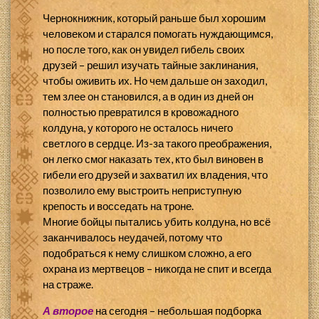
Чернокнижник, который раньше был хорошим
человеком и старался помогать нуждающимся,
но после того, как он увидел гибель своих
друзей – решил изучать тайные заклинания,
чтобы оживить их. Но чем дальше он заходил,
тем злее он становился, а в один из дней он
полностью превратился в кровожадного
колдуна, у которого не осталось ничего
светлого в сердце. Из-за такого преображения,
он легко смог наказать тех, кто был виновен в
гибели его друзей и захватил их владения, что
позволило ему выстроить неприступную
крепость и восседать на троне.
Многие бойцы пытались убить колдуна, но всё
заканчивалось неудачей, потому что
подобраться к нему слишком сложно, а его
охрана из мертвецов – никогда не спит и всегда
на страже.
А второе
на сегодня – небольшая подборка