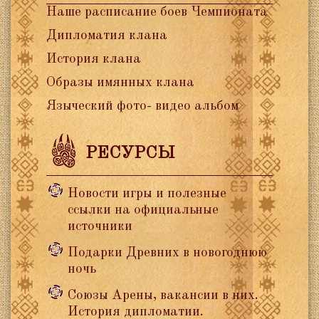
Наше расписание боев Чемпионата
Дипломатия клана
История клана
Образы имянных клана
Языческий фото- видео альбом
РЕСУРСЫ
Новости игры и полезные
ссылки на официальные
источники
Подарки Древних в новогоднюю
ночь
Союзы Арены, вакансии в них.
История дипломатии.