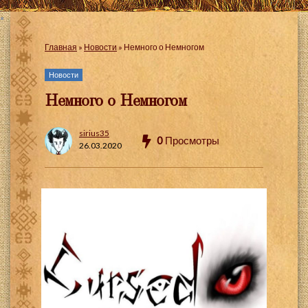
Главная
»
Новости
»
Немного о Немногом
Новости
Немного о Немногом
sirius35
0
Просмотры
26.03.2020