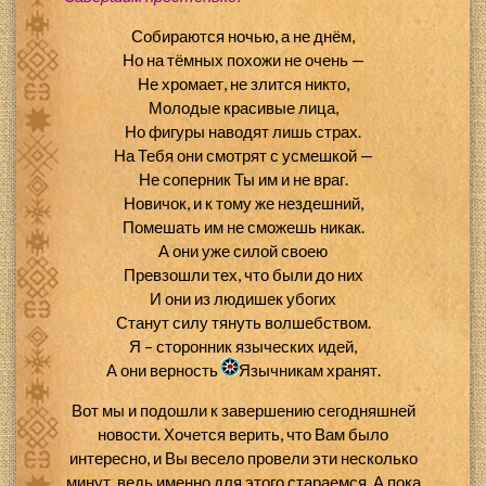
Собираются ночью, а не днём,
Но на тёмных похожи не очень —
Не хромает, не злится никто,
Молодые красивые лица,
Но фигуры наводят лишь страх.
На Тебя они смотрят с усмешкой —
Не соперник Ты им и не враг.
Новичок, и к тому же нездешний,
Помешать им не сможешь никак.
А они уже силой своею
Превзошли тех, что были до них
И они из людишек убогих
Станут силу тянуть волшебством.
Я – сторонник языческих идей,
А они верность
Язычникам хранят.
Вот мы и подошли к завершению сегодняшней
новости. Хочется верить, что Вам было
интересно, и Вы весело провели эти несколько
минут, ведь именно для этого стараемся. А пока