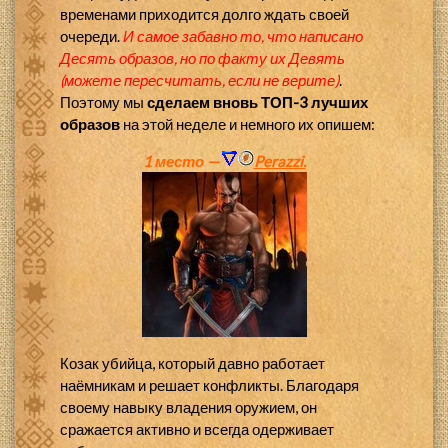
временами приходится долго ждать своей
очереди.
И самое забавно то, что написано
Десять образов, но по факту их Девять
(можете пересчитать, если не верите)
.
Поэтому мы
сделаем вновь ТОП-3 лучших
образов
на этой неделе и немного их опишем:
1 место —
Perazzi.
Козак убийца, который давно работает
наёмникам и решает конфликты. Благодаря
своему навыку владения оружием, он
сражается активно и всегда одерживает