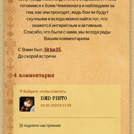
готовимся к боям Чемпионата и наблюдаем за
тем, как они проходят, ведь бои не будут
скучными и всегда можно найти тот, что
окажется интересным и активным.
Спасибо, что были с нами, мы всегда рады
Вашим комментариям.
С Вами был,
Sirius35
.
До скорой встречи.
4 комментария
Войдите, чтобы ответить
DED PIHTO
26.03.2020 в 11:58
))) подняло настроение