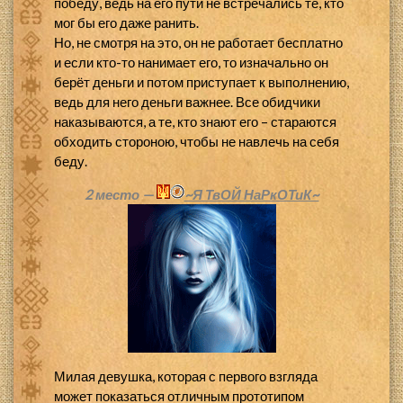
победу, ведь на его пути не встречались те, кто
мог бы его даже ранить.
Но, не смотря на это, он не работает бесплатно
и если кто-то нанимает его, то изначально он
берёт деньги и потом приступает к выполнению,
ведь для него деньги важнее. Все обидчики
наказываются, а те, кто знают его – стараются
обходить стороною, чтобы не навлечь на себя
беду.
2 место —
~Я ТвОЙ НаРкОТиК~
Милая девушка, которая с первого взгляда
может показаться отличным прототипом