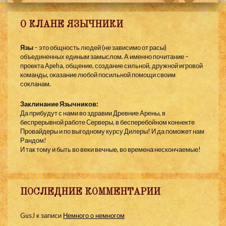
О КЛАНЕ ЯЗЫЧНИКИ
Язы
– это общность людей (не зависимо от расы)
объединенных единым замыслом. А именно почитание –
проекта Apeha, общение, создание сильной, дружной игровой
команды, оказание любой посильной помощи своим
сокланам.
Заклинание Язычников:
Да прибудут с нами во здравии Древние Арены, в
беспрерывной работе Серверы, в бесперебойном коннекте
Провайдеры и по выгодному курсу Дилеры! И да поможет нам
Рандом!
И так тому и быть во веки вечные, во времена нескончаемые!
ПОСЛЕДНИЕ КОММЕНТАРИИ
GusJ
к записи
Немного о немногом