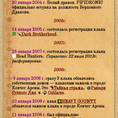
30 января 2004 г.
Белый дракон. PIPIDRONIC
официально вступил на должность Верховного
Дракона.
2005г.
14 января 2005 г.
состоялась регистрация клана
El
Dark Brotherhood
.
2007г.
26 января 2007 г.
состоялась регистрация клана
Head Hunters.
Справочно: 22 июля 2013г.
расформирован.
2008г.
9 января 2008 г.
сразу 3 клана обзавелись
собственным домом — клановым замком в городе
Ковчег Арены. Это
Тайная стража
,
Рыцари
Судного Дня
и
Outlaws
.
10 января 2008 г.
клан
HEAVY COUNTY
обзавелся замком клана в городе Ковчег Арены.
11 января 2008 г.
был официально