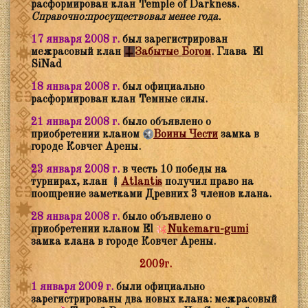
расформирован клан Temple of Darkness.
Справочно:просуществовал менее года.
17 января 2008 г.
был зарегистрирован
межрасовый клан
Забытые Богом
. Глава
El
SiNad
18 января 2008 г.
был официально
расформирован клан Темные силы.
21 января 2008 г.
было объявлено о
приобретении кланом
Воины Чести
замка в
городе Ковчег Арены.
23 января 2008 г.
в честь 10 победы на
турнирах, клан
Atlantis
получил право на
поощрение заметками Древних 3 членов клана.
28 января 2008 г.
было объявлено о
приобретении кланом
El
Nukemaru-gumi
замка клана в городе Ковчег Арены.
2009г.
1 января 2009 г.
были официально
зарегистрированы два новых клана: межрасовый