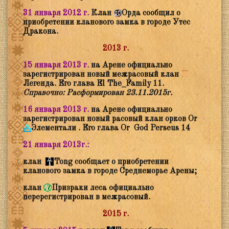
31 января 2012 г.
Клан
Орда сообщил о
приобретении кланового замка в городе Утес
Дракона.
2013 г.
15 января 2013 г.
на Арене официально
зарегистрирован новый межрасовый клан
Легенда. Его глава El The_Family 11.
Справочно: Расформирован 23.11.2015г.
16 января 2013 г.
на Арене официально
зарегистрирован новый расовый клан орков Or
Элементали . Его глава Or God Perseus 14
21 января 2013г.:
клан
Tong сообщает о приобретении
кланового замка в городе Среднеморье Арены;
клан
Призраки леса официально
перерегистрирован в межрасовый.
2015 г.