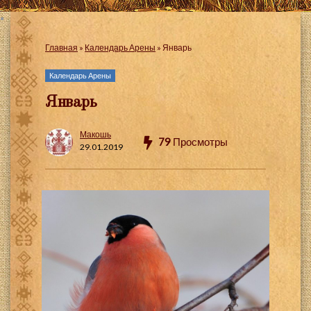
Главная
»
Календарь Арены
»
Январь
Календарь Арены
Январь
Макошь
79
Просмотры
29.01.2019