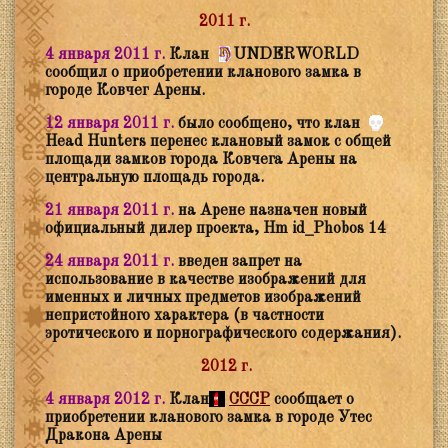
2011 г.
4 января 2011 г.
Клан
UNDERWORLD
сообщил о приобретении кланового замка в
городе Ковчег Арены.
12 января 2011 г.
было сообщено, что клан
Head Hunters перенес клановый замок с общей
площади замков города Ковчега Арены на
центральную площадь города.
21 января 2011 г.
на Арене назначен новый
официальный дилер проекта,
Hm
id_Phobos 14
24 января 2011 г.
введен запрет на
использование в качестве изображений для
именных и личных предметов изображений
непристойного характера (в частности
эротического и порнографического содержания).
2012 г.
4 января 2012 г.
Клан
СССР
сообщает о
приобретении кланового замка в городе Утес
Дракона Арены