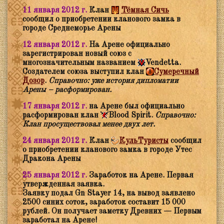
11 января 2012 г.
Клан
Тёмная Сичь
сообщил о приобретении кланового замка в
городе Среднеморье Арены
12 января 2012 г.
На Арене официально
зарегистрирован новый союз с
многозначительным названием
Vendetta.
Создателем союза выступил клан
Сумеречный
Дозор
.
Справочно: уже история дипломатии
Арены – расформирован.
17 января 2012 г.
на Арене был официально
расформирован клан
Blood Spirit.
Справочно:
Клан просуществовал менее двух лет.
24 января 2012 г.
Клан
КульТуристы
сообщил
о приобретении кланового замка в городе Утес
Дракона Арены
25 января 2012 г.
Заработок на Арене. Первая
утвержденная заявка.
Заявку подал Gn Stayer 14, на вывод заявлено
2500 синих соток, заработок составит 15 000
рублей. Он получает заметку Древних — Первым
заработал на Арене!