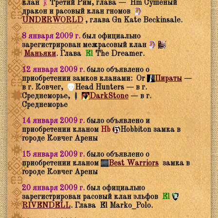
клан
Третий Рим, глава — Hm Сушёный
дракон и расовый клан гномов
UNDERWORLD
, глава Gn Kate Beckinsale.
8 января 2009 г.
был официально
зарегистрирован межрасовый клан
Маньяки
. Глава
El
The Dreamer.
12 января 2009 г.
было объявлено о
приобретении замков кланами: Or
Пираты
—
в г. Ковчег,
Head Hunters — в г.
Среднеморье,
DarkStone
— в г.
Среднеморье
14 января 2009 г.
было объявлено и
приобретении кланом
Hb
Hobbiton замка в
городе Ковчег Арены
15 января 2009 г.
было объявлено о
приобретении кланом
Best Warriors
замка в
городе Ковчег Арены
20 января 2009 г.
был официально
зарегистрирован расовый клан эльфов
El
RIVENDELL
. Глава El Marko_Polo.