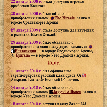
22 января 2009 г.
стала доступна игровая
профессия Капитан.
23 января 2009 г.
было объявлено о
приобретении кланом
The Miracle
замка в
городе Среднеморье Арены
27 января 2009 г.
стала доступна для изучения
и развития Магия Стихий.
29 января 2009 г.
было объявлено о
приобретении замков сразу двумя кланами:
Инквизиция
— в городе Среднеморье Арены,
Бригада
— в городе Утес Дракона Арены.
2010 г.
11 января 2010 г.
был официально
зарегистрирован расовый клан орков
Or
Анархия. Глава
Or
Великий Оборотень
14 января 2010 г.
было объявлено о
приобретении кланом
Jagged Alliance
замка в
городе Утес Дракона Арены.
15 января 2010 г.
вступил в силу Закон 23!