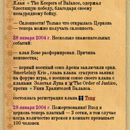
Клан
The Keepers of Balance, одержал
блестящую победу, благодаря своему
незаурядному бойцу.
—
Склонности! Только что открылась Церковь
— теперь можно получать склонность.
28 января 2004 г.
Несколько знаменательных
событий:
— клан Rose расформирован. Причина
неизвестна;
— первый военный союз Арены заключили орки.
Smertelniy Krio , глава клана
сrazyorcs заявил
на форуме игры, о военном союзе своего клана с
кланами Золотая Луна и
The Order of Justice,
против
Унии Хранителей Баланса.
состоялась регистрация клана
Tong
29 января 2004 г.
Пожертвования! Вход в
церковь теперь платный — 3 сотки, в том случае
когда количество игроков в комнате превышает
100 человек