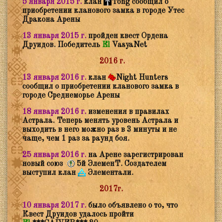
5 января 2015 г.
клан
Tong сообщил о
приобретении кланового замка в городе Утес
Дракона Арены
13 января 2015 г.
пройден квест Ордена
Друидов. Победитель
El
VasyaNet
2016 г.
13 января 2016 г.
клан
Night Hunters
сообщил о приобретении кланового замка в
городе Среднеморье Арены
18 января 2016 г.
изменения в правилах
Астрала. Теперь менять уровень Астрала и
выходить в него можно раз в 3 минуты и не
чаще, чем 1 раз за раунд боя.
25 января 2016 г.
на Арене зарегистрирован
новый союз
5й ЭлеменТ. Создателем
выступил клан
Элементали.
2017г.
10 января 2017 г.
было объявлено о то, что
Квест Друидов удалось пройти