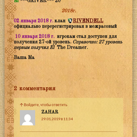
El
***GAIVER***
20
2018г.
02 января 2018 г.
клан
RIVENDELL
официально перерегистрирован в межрасовый
10 января 2018 г.
игрокам стал доступен для
получения 27-ой уровень.
Справочно: 27 уровень
первым получил El
The Dreamer.
Ваша Ма
2 комментария
Войдите, чтобы ответить
ZAHAR
29.01.2019 в 11:34