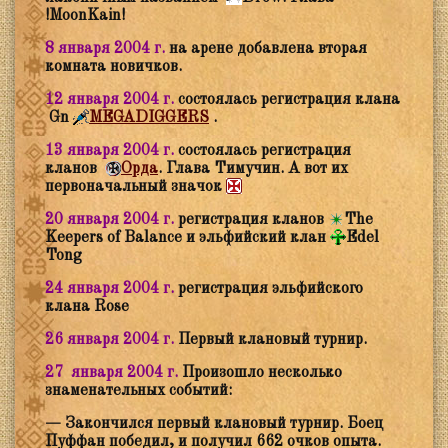
!MoonKain!
8 января 2004 г.
на арене добавлена вторая
комната новичков.
12 января 2004 г.
состоялась регистрация клана
Gn
MEGADIGGERS
.
13 января 2004 г.
состоялась регистрация
кланов
Орда
. Глава Тимучин. А вот их
первоначальный значок
20 января 2004 г.
регистрация кланов
The
Keepers of Balance
и
эльфийский клан
Edel
Tong
24 января 2004 г.
регистрация эльфийского
клана Rose
26 января 2004 г.
Первый клановый турнир.
27 января 2004 г.
Произошло несколько
знаменательных событий:
— Закончился первый клановый турнир. Боец
Пуффан победил, и получил 662 очков опыта.