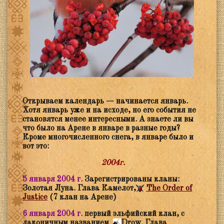
Открываем календарь — начинается январь.
Хотя январь уже и на исходе, но его события не
становятся менее интересными. А знаете ли вы
что было на Арене в январе в разные годы?
Кроме многочисленного снега, в январе было и
вот это:
2004г.
5 января 2004 г.
Зарегистрированы кланы:
Золотая Луна. Глава Камелот,
The Order of
Justice
(7 клан на Арене)
6 января 2004 г.
первый эльфийский клан, с
лаконичным названием
Drow
. Глава