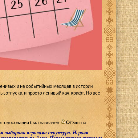
ленивых и не событийных месяцев в истории
, отпуска, и просто ленивый кач, крафт. Но все
ам голосования был назначен
Or
Smirna
я выборная игроками структура. Игроки