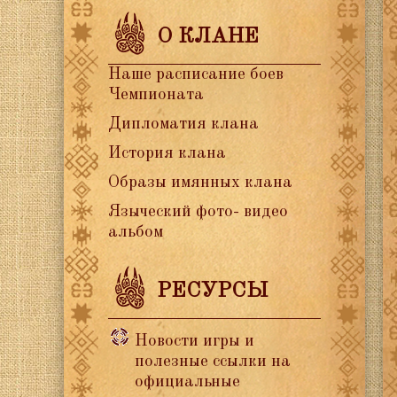
О КЛАНЕ
Наше расписание боев
Чемпионата
Дипломатия клана
История клана
Образы имянных клана
Языческий фото- видео
альбом
РЕСУРСЫ
Новости игры и
полезные ссылки на
официальные