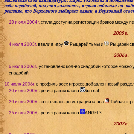
выдвигали свои кандидатуры. Народ голосовал и победители 
себя нерабочей, получив должность, игроки забивали на ра
решение, что Верховного выбирает админ, а Верховный отвеч
28 июля 2004г.
cтала доступна регистрации браков между п
2005 г.
4 июля 2005г.
ввели в игру
Рыцарей тьмы и
Рыцарей св
2006 г.
6 июля 2006г.
установлено кол-во снадобий которое можно 
снадобий.
10 июля 2006г.
в профиль всех игроков добавлен новый разде
20 июля 2006г.
регистрация клана
Surreal
20 июля 2006г.
состоялась регистрация клана
Тайная стр
25 июля 2006г.
регистрация клана
ANGELS
2007 г
.