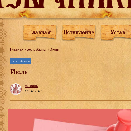
Главная
Вступление
Устав
Главная
»
Без рубрики
»
Июль
Без рубрики
Июль
Макошь
14.07.2025