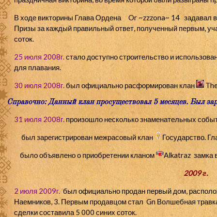
В ходе викторины Глава Ордена
Or
~zzzona~ 14
задавал в
Призы за каждый правильный ответ, полученный первым, уча
соток.
25 июля 2008г.
стало доступно строительство и использова
для плавания.
30 июля 2008г.
был официально расформирован клан
The
Справочно: Данный клан просуществовал 5 месяцев. Был за
31 июля 2008г.
произошло несколько знаменательных событ
был зарегистрирован межрасовый клан
Государство
. Г
было объявлено о приобретении кланом
Alkatraz
замка в
2009 г.
2 июля 2009г.
был официально продан первый дом, располож
Наемников, 3. Первым продавцом стал
Gn
Волшебная травка
сделки составила 5 000 синих соток.