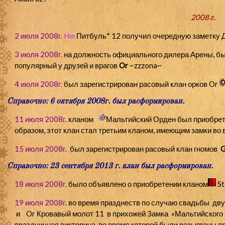
2008 г.
2 июля 2008г.
Hm
Питбуль* 12
получи
л очередную заметку 
3 июля 2008г.
на должность официального дилера Арены, бы
популярный у друзей и врагов
Or
~zzzona~
4 июля 2008г.
был
зарегистрирован расовый клан орков
Or
Справочно: 6 октября 2008г. был расформирован.
11 июля 2008г.
кланом
Мальтийский Орден
был приобрете
образом, этот клан стал третьим кланом, имеющим замки во 
15 июля 2008г.
был зарегистрирован расовый клан гномов
Справочно: 23 сентября 2013 г. клан был расформирован.
18 июля 2008г.
было объявлено о приобретении кланом
S
19 июля 2008г.
во время празднеств по случаю свадьбы
дву
и
Or
Кровавый молот 11
в прихожей Замка
«Мальтийского 
праздничная викторина, во время которой были разыграны п