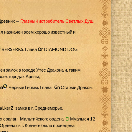
Древних —
Главный истребитель Светлых Душ.
л назначен всем хорошо известный и
BERSERKS
. Глава
Or
DIAMOND DOG.
н замок в городе Утес Дракона и, таким
всех городах Арены;
Gn
Черные Гномы. Глава
Gn
Старый Дракон.
taLkerZ
замка в г. Среднеморье.
х соклан
Мальтийского ордена
El
Мурлыся 12
Ордена» в г. Ковчеге была проведена
ризы.