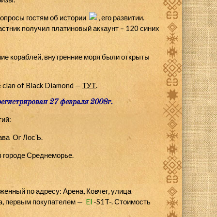
опросы гостям об истории
, его развитии.
стник получил платиновый аккаунт – 120 синих
ние кораблей, внутренние моря были открыты
 clan of Black Diamond —
ТУТ
.
регистрирован 27 февраля 2008г.
ий:
лава
Or
ЛосЪ.
 городе Среднеморье.
енный по адресу: Арена, Ковчег, улица
, первым покупателем —
El
-S1T-. Стоимость