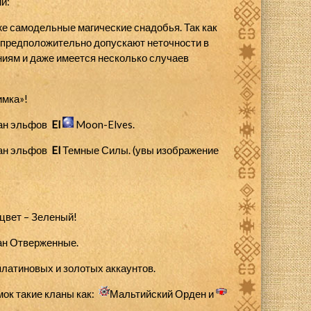
й:
 самодельные магические снадобья. Так как
и предположительно допускают неточности в
ениям и даже имеется несколько случаев
имка»!
лан эльфов
El
Moon-Elves.
лан эльфов
El
Темные Силы.
(увы изображение
цвет –
Зеленый
!
ан Отверженные.
латиновых и золотых аккаунтов.
ок такие кланы как:
Мальтийский Орден
и