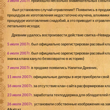
3 июля 2007г.
произошло несколько знаменательных событи
был установлен случай отравления!! Появились в продаже
процедура их изготовления недостаточно изучена, алхимик
процедуре изготовления снадобий, а это приводит к отравл
летального исхода;
Древним удалось воспроизвести действие свитка «Невид
5 июля 2007г.
был официально зарегистрирован расовый к
6 июля 2007г.
был официально зарегистрирован расовый к
значка клана кануло безвозвратно в историю)
7 июля 2007г.
в продаже появились Напитки Древних,
11 июля 2007г.
официальные дилеры в игре приобрели свой 
16 июля 2007г.
за отсутствие клан-сайта расформирован кл
23 июля 2007г.
заработала техподдержка для обладателей п
26 июля 2007г.
установили собственные изображения на зам
Alkatraz
.