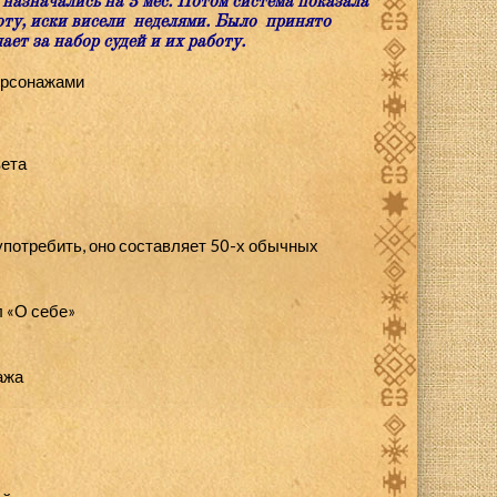
назначались на 3 мес. П
отом система показала
боту, иски висели неделями. Было принято
ает за набор судей и их работу.
ерсонажами
ета
употребить, оно составляет 50-х обычных
л «О себе»
ажа