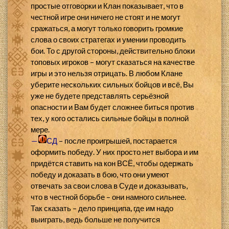
простые отговорки и Клан показывает, что в
честной игре они ничего не стоят и не могут
сражаться, а могут только говорить громкие
слова о своих стратегах и умении проводить
бои. То с другой стороны, действительно блоки
топовых игроков – могут сказаться на качестве
игры и это нельзя отрицать. В любом Клане
уберите нескольких сильных бойцов и всё, Вы
уже не будете представлять серьёзной
опасности и Вам будет сложнее биться против
тех, у кого остались сильные бойцы в полной
мере.
—
СД
– после проигрышей, постарается
оформить победу. У них просто нет выбора и им
придётся ставить на кон ВСЁ, чтобы одержать
победу и доказать в бою, что они умеют
отвечать за свои слова в Суде и доказывать,
что в честной борьбе – они намного сильнее.
Так сказать – дело принципа, где им надо
выиграть, ведь больше не получится