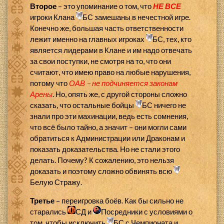
Второе
– это упоминание о том, что
НЕ ВСЕ
игроки Клана
БС замешаны в нечестной игре.
Конечно же, большая часть ответственности
лежит именно на главных игроках
БС, тех, кто
является лидерами в Клане и им надо отвечать
за свои поступки, не смотря на то, что они
считают, что имею право на любые нарушения,
потому что
ОАВ – не подчиняется законам
Арены
. Но, опять же, с другой стороны сложно
сказать, что остальные бойцы
БС ничего не
знали про эти махинации, ведь есть сомнения,
что всё было тайно, а значит – они могли сами
обратиться к Администрации или Драконам и
показать доказательства. Но не стали этого
делать. Почему? К сожалению, это нельзя
доказать и поэтому сложно обвинять всю
Белую Стражу.
Третье
– переигровка боёв. Как бы сильно не
старались
СД и
Посредники с условиями о
том, чтобы исключить
БС с Чемпионата и