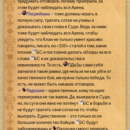
придумать отговорок, почему проиграли, за
этим будет наблюдать вся Арена.
—
Посредники
– тоже должны играть в
полную силу, тратить сотки на упивы и
доказывать свои слова в Суде. Ведь за ними
тоже будет наблюдать вся Арена, чтобы
увидеть, что Клан не только умеет красиво
говорить, писать по «100» статей о том, какие
плохие
БС и постоянно делать обзоры на все
слова
БС и их доказательства в
невиновности. То есть,
ПДиЗы сами себя
загнали в такие рамки, где нельзя ни как уйти от
качественного боя, им нужна только победа. То
есть, не может быть никаких отговорок.
—
Ладошки
– единственные, кому по идее
переигровка не так важна. Да, выиграли в Суде,
но, по сути они явно не потянут
БС в борьбе и
не будут тратить свои сотки на то, чтобы
выиграть. Единственное – это только если
большое количество бойцов
БС будут
заблокированы и
Ладошки смогут перепить