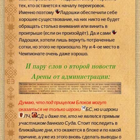
тех, кто останется к началу переигровок.
Именно поэтому
Ладошки обеспечили себе
хорошее существование, на них никто не будет
обращать столько внимания или винить в
проигрыше (если он произойдёт). Да и сами
Ладошки, хотели лишь вернуть потраченные
сотки, но этого не произошло. Ну и 4-ое место в
Чемпионате очень даже хорошо.
И пару слов о второй новости
Арены от администрации:
Думаю, что под прицелом Блоков могут
оказаться не только игроки
БС, но и игроки
ЛЧ,
СД и даже те, кто не являлся прямым
участником данного Суда
. Стоит последить в
ближайшие дни, кто окажется в блоке и по какой
причине, а уже из этого вновь сделать выводы о