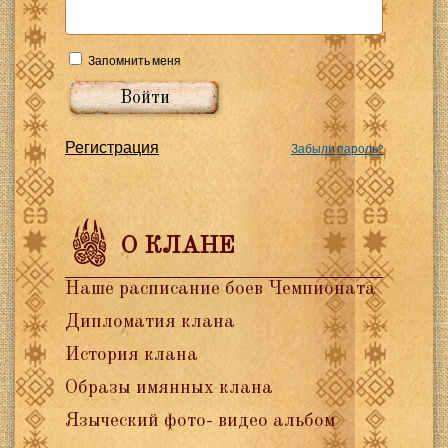
Запомнить меня
Регистрация
Забыли пароль?
О КЛАНЕ
Наше расписание боев Чемпионата
Дипломатия клана
История клана
Образы имянных клана
Языческий фото- видео альбом