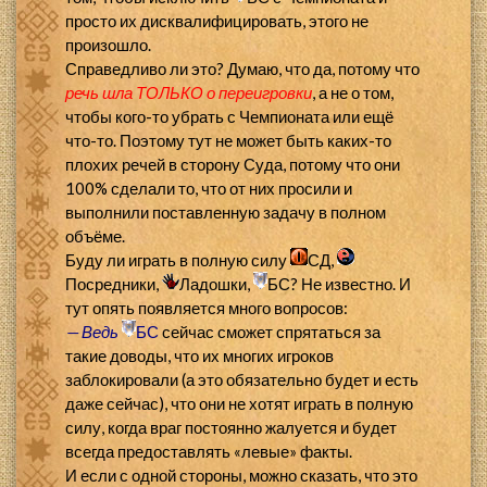
просто их дисквалифицировать, этого не
произошло.
Справедливо ли это? Думаю, что да, потому что
речь шла ТОЛЬКО о переигровки
, а не о том,
чтобы кого-то убрать с Чемпионата или ещё
что-то. Поэтому тут не может быть каких-то
плохих речей в сторону Суда, потому что они
100% сделали то, что от них просили и
выполнили поставленную задачу в полном
объёме.
Буду ли играть в полную силу
СД,
Посредники,
Ладошки,
БС? Не известно. И
тут опять появляется много вопросов:
— Ведь
БС
сейчас сможет спрятаться за
такие доводы, что их многих игроков
заблокировали (а это обязательно будет и есть
даже сейчас), что они не хотят играть в полную
силу, когда враг постоянно жалуется и будет
всегда предоставлять «левые» факты.
И если с одной стороны, можно сказать, что это