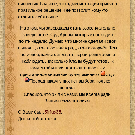
виновных. Главное, что администрация приняла
правильное решение и не позволит кому-то
ставить себя выше.
На этом, мы завершаем статью, окончательно
завершается Суд Арены, который проходил
почти неделю. Думаю, что многие сделали свои
выводы, кто-то остался рад, кто-то огорчён. Тем
не менее, нам стоит ждать переигровки боёв и
наблюдать, насколько Кланы будут готовы к
тому, чтобы проявлять активность. И
пристальное внимание будет именно к
СД и
Посредникам, у них нет выбора, только
победа.
Спасибо, что были с нами, мы всегда рады
Вашим комментариям.
С Вами был,
Sirius35
.
До скорой встречи.