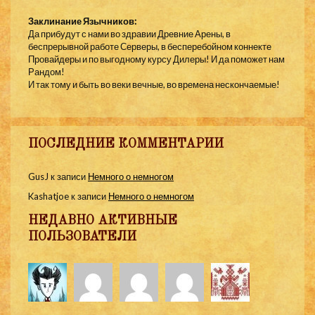
Заклинание Язычников:
Да прибудут с нами во здравии Древние Арены, в
беспрерывной работе Серверы, в бесперебойном коннекте
Провайдеры и по выгодному курсу Дилеры! И да поможет нам
Рандом!
И так тому и быть во веки вечные, во времена нескончаемые!
ПОСЛЕДНИЕ КОММЕНТАРИИ
GusJ
к записи
Немного о немногом
Kashatjoe
к записи
Немного о немногом
НЕДАВНО АКТИВНЫЕ
ПОЛЬЗОВАТЕЛИ