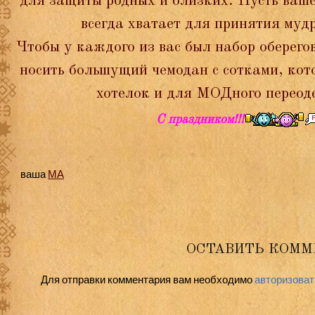
для защиты родных и близких. Пусть ваше
всегда хватает для принятия муд
Чтобы у каждого из вас был набор оберего
носить большущий чемодан с сотками, кот
хотелок и для МОДного перео
С праздником!!!
ваша
МА
ОСТАВИТЬ КОММ
Для отправки комментария вам необходимо
авторизоват