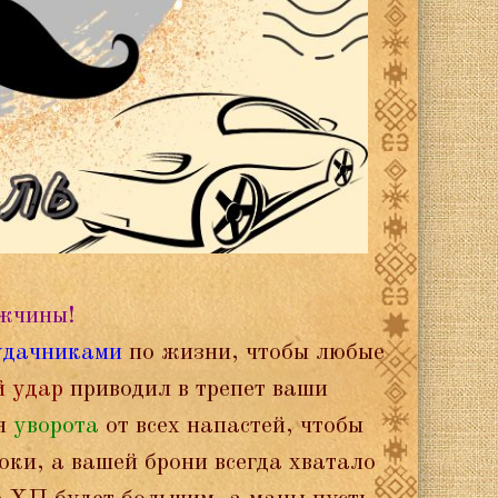
жчины!
удачниками
по жизни, чтобы любые
й удар
приводил в трепет ваши
я
уворота
от всех напастей, чтобы
ки, а вашей брони всегда хватало