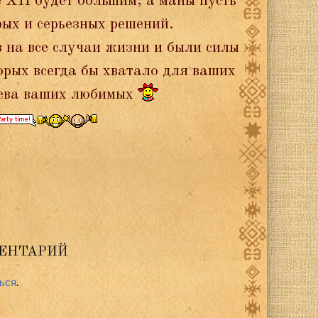
 ХП будет большим, а маны пусть
рых и серьезных решений.
в на все случаи жизни и были силы
орых всегда бы хватало для ваших
дева ваших любимых
ЕНТАРИЙ
ься
.