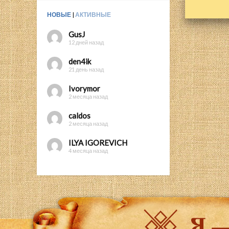
НОВЫЕ
|
АКТИВНЫЕ
GusJ
12 дней назад
den4ik
21 день назад
Ivorymor
2 месяца назад
caldos
2 месяца назад
ILYA IGOREVICH
4 месяца назад