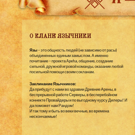
О КЛАНЕ ЯЗЫЧНИКИ
Язы
– это общность людей (не зависимо от расы)
объединенных единым замыслом. А именно
почитание – проекта Apeha, общение, создание
сильной, дружной игровой команды, оказание любой
посильной помощи своим сокланам.
Заклинание Язычников:
Да прибудут с нами во здравии Древние Арены, в
беспрерывной работе Серверы, в бесперебойном
коннекте Провайдеры и по выгодному курсу Дилеры! И
да поможет нам Рандом!
И так тому и быть во веки вечные, во времена
нескончаемые!